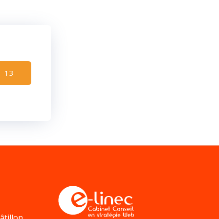
1 13
âtillon