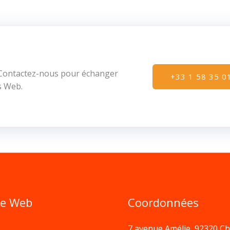
! Contactez-nous pour échanger
+33 1 58 35 0
s Web.
e Web
Coordonnées
7 avenue Amélie, 92320 Ch